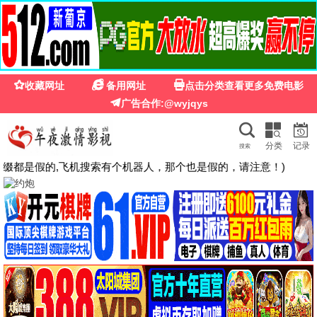
🍉
☰
国产第一福利影院