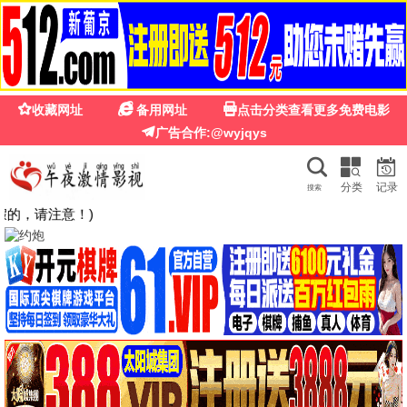
🍉
☰
国产第一福利影院